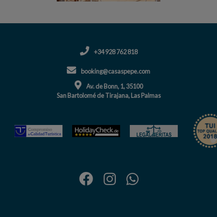
+34 928 762 818
booking@casaspepe.com
Av. de Bonn, 1, 35100
San Bartolomé de Tirajana, Las Palmas