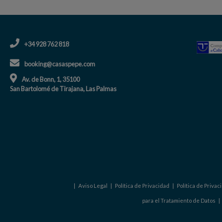
+34 928 762 818
booking@casaspepe.com
Av. de Bonn, 1, 35100
San Bartolomé de Tirajana, Las Palmas
|
Aviso Legal
|
Política de Privacidad
|
Política de Priva
para el Tratamiento de Datos