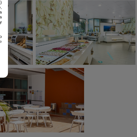
)
,
a
a
y
o
e