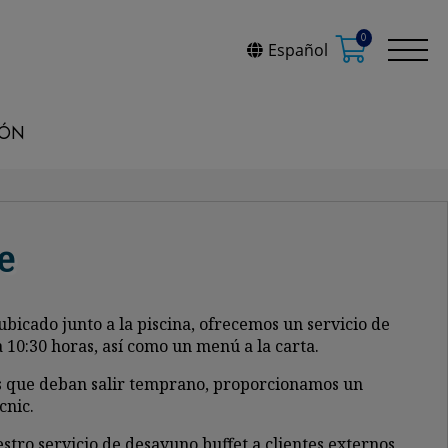
0
Español
IÓN
e
ubicado junto a la piscina, ofrecemos un servicio de
 10:30 horas, así como un menú a la carta.
 que deban salir temprano, proporcionamos un
cnic.
ro servicio de desayuno buffet a clientes externos