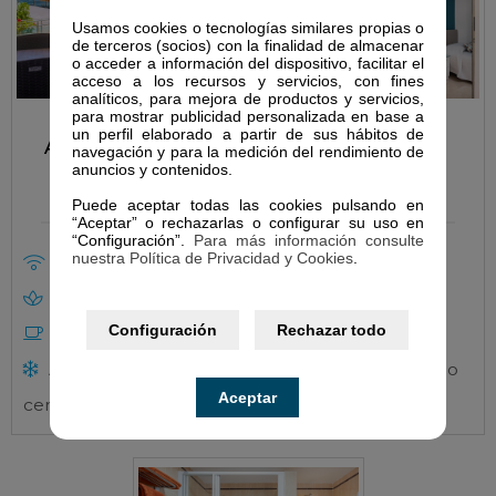
Usamos cookies o tecnologías similares propias o
de terceros (socios) con la finalidad de almacenar
o acceder a información del dispositivo, facilitar el
acceso a los recursos y servicios, con fines
analíticos, para mejora de productos y servicios,
para mostrar publicidad personalizada en base a
un perfil elaborado a partir de sus hábitos de
Apartamentos con
navegación y para la medición del rendimiento de
Junior Suite
anuncios y contenidos.
Terraza
Puede aceptar todas las cookies pulsando en
“Aceptar” o rechazarlas o configurar su uso en
“Configuración”.
Para más información consulte
nuestra Política de Privacidad y Cookies
.
WIFI Gratis
WIFI Gratis
Spa
Spa
Configuración
Rechazar todo
Desayuno
Desayuno
Aire Acondicionado
Aire Acondicionado
Aceptar
centralizado
centralizado