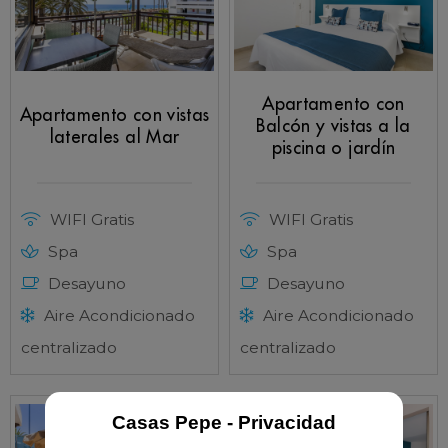
Apartamento con
Apartamento con vistas
Balcón y vistas a la
laterales al Mar
piscina o jardín
WIFI Gratis
WIFI Gratis
Spa
Spa
Desayuno
Desayuno
Aire Acondicionado
Aire Acondicionado
centralizado
centralizado
Casas Pepe - Privacidad