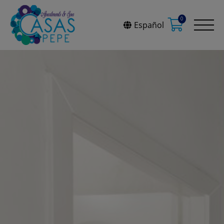
0
Español