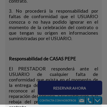
contrato.
3. No procederá la responsabilidad por
faltas de conformidad que el USUARIO
conozca o no haya podido ignorar en el
momento de la celebración del contrato o
que tengan su origen en informaciones
suministradas por el USUARIO.
Responsabilidad de CASAS PEPE
El PRESTADOR responderá ante el
USUARIO de cualquier falta de
conformidad que exista en el momento de
la entrega del alojamiento. CASAS PEPE
RESERVAR AHORA
reconoce al USUARIO el derecho a la
reparación del servicio, a su sustitución, a la
rebaja del precio y a la resolución del
CONTACTA CON NOSOTROS