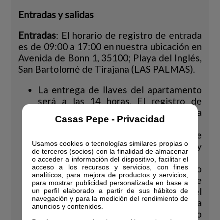
Entradas y salidas
Entradas
: El horario de registro de entrada
es de 09:00 a 17:00 en nuestra ubicación en
Avenida de Bonn 1, 35100; Playa del Inglés,
San Bartolomé de Tirajana (LAS PALMAS).
La entrega de llaves del apartamento
será a las 14 horas. El registro de
entrada no garantiza el derecho a
Casas Pepe - Privacidad
acceder al apartamento.
Si se llega antes de las 14 horas, se
Usamos cookies o tecnologías similares propias o
puede realizar el registro de entrada y
de terceros (socios) con la finalidad de almacenar
dejar el equipaje en Recepción.
o acceder a información del dispositivo, facilitar el
acceso a los recursos y servicios, con fines
En caso de llegadas fuera de horario
analíticos, para mejora de productos y servicios,
del servicio de Recepción, el cliente
para mostrar publicidad personalizada en base a
debe contactar a través del
un perfil elaborado a partir de sus hábitos de
navegación y para la medición del rendimiento de
correo booking@casaspepe.com para
anuncios y contenidos.
ser informado sobre el procedimiento